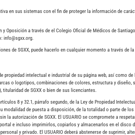
iva en sus sistemas con el fin de proteger la información de caráct
n y Oposición a través de el Colegio Oficial de Médicos de Santia
: info@sgxx.org.
aciones de SGXX, puede hacerlo en cualquier momento a través de la
de propiedad intelectual e industrial de su página web, así como de
marcas o logotipos, combinaciones de colores, estructura y diseño,
 titularidad de SGXX o bien de sus licenciantes.
rtículos 8 y 32.1, párrafo segundo, de la Ley de Propiedad Intelect
su modalidad de puesta a disposición, de la totalidad o parte de lo
, sin la autorización de SGXX. El USUARIO se compromete a respetar
 portal e incluso imprimirlos, copiarlos y almacenarlos en el disco
personal y privado. El USUARIO deberá abstenerse de suprimir, altera