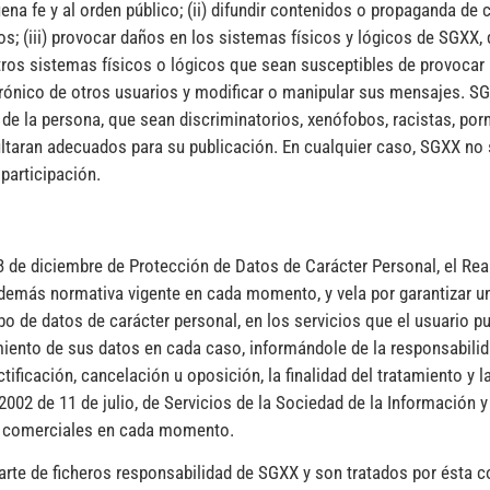
 buena fe y al orden público; (ii) difundir contenidos o propaganda de
s; (iii) provocar daños en los sistemas físicos y lógicos de SGXX,
 otros sistemas físicos o lógicos que sean susceptibles de provoca
ectrónico de otros usuarios y modificar o manipular sus mensajes. S
de la persona, que sean discriminatorios, xenófobos, racistas, porn
resultaran adecuados para su publicación. En cualquier caso, SGXX no
 participación.
3 de diciembre de Protección de Datos de Carácter Personal, el Rea
 demás normativa vigente en cada momento, y vela por garantizar un
bo de datos de carácter personal, en los servicios que el usuario pu
miento de sus datos en cada caso, informándole de la responsabilida
ctificación, cancelación u oposición, la finalidad del tratamiento y
2 de 11 de julio, de Servicios de la Sociedad de la Información y 
es comerciales en cada momento.
te de ficheros responsabilidad de SGXX y son tratados por ésta con