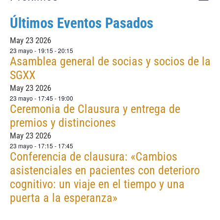
Lista
de
Selecciona
la
de
Últimos Eventos Pasados
vis
fecha.
de
May
23
2026
vist
Eve
23 mayo - 19:15
-
20:15
Asamblea general de socias y socios de la
SGXX
May
23
2026
23 mayo - 17:45
-
19:00
Ceremonia de Clausura y entrega de
premios y distinciones
May
23
2026
23 mayo - 17:15
-
17:45
Conferencia de clausura: «Cambios
asistenciales en pacientes con deterioro
cognitivo: un viaje en el tiempo y una
puerta a la esperanza»