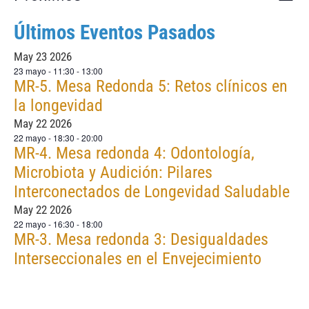
Lista
de
Selecciona
la
de
Últimos Eventos Pasados
vis
fecha.
de
May
23
2026
vist
Eve
23 mayo - 11:30
-
13:00
MR-5. Mesa Redonda 5: Retos clínicos en
la longevidad
May
22
2026
22 mayo - 18:30
-
20:00
MR-4. Mesa redonda 4: Odontología,
Microbiota y Audición: Pilares
Interconectados de Longevidad Saludable
May
22
2026
22 mayo - 16:30
-
18:00
MR-3. Mesa redonda 3: Desigualdades
Interseccionales en el Envejecimiento