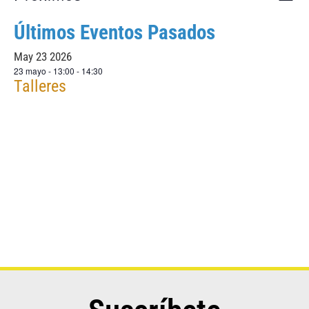
Lista
de
Selecciona
la
de
Últimos Eventos Pasados
vis
fecha.
de
May
23
2026
vist
Eve
23 mayo - 13:00
-
14:30
Talleres